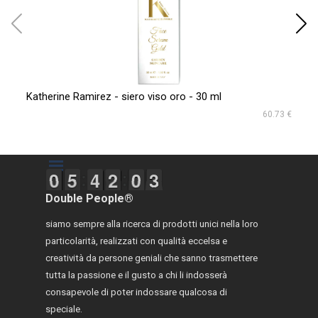
Katherine Ramirez - siero viso oro - 30 ml
PE
60.73 €
Salta menù
9
9
0
0
4
4
5
5
3
3
4
4
1
2
2
5
0
0
2
3
3
Double People®
siamo sempre alla ricerca di prodotti unici nella loro
particolarità, realizzati con qualità eccelsa e
creatività da persone geniali che sanno trasmettere
tutta la passione e il gusto a chi li indosserà
consapevole di poter indossare qualcosa di
speciale.