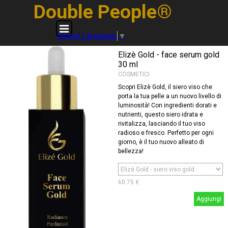
Vai ai contenuti
Double People®
Salta menù
Select Language
▼
Elizè Gold - face serum gold
30 ml
COSMETICI
Scopri Elizè Gold, il siero viso che
porta la tua pelle a un nuovo livello di
luminosità! Con ingredienti dorati e
nutrienti, questo siero idrata e
rivitalizza, lasciando il tuo viso
radioso e fresco. Perfetto per ogni
giorno, è il tuo nuovo alleato di
bellezza!
60.75 €
Aggiungi