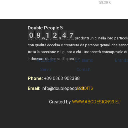
58.30 €
Double People®
9
9
0
0
8
8
9
9
1
1
1
1
1
1
2
2
3
4
4
7
8
7
siamo sempre alla ricerca di prodotti unici nella loro particola
con qualità eccelsa e creatività da persone geniali che sann
tutta la passione e il gusto a chi li indosserà consapevole di
Salta menù
indossare qualcosa di speciale.
WELCOME
Chi siamo
Brand
Servizi
Contatti
Phone:
+39 0363 902388
Email:
info@doublepeople.it
CREDITS
Created by
WWW.ABCDESIGN99.EU