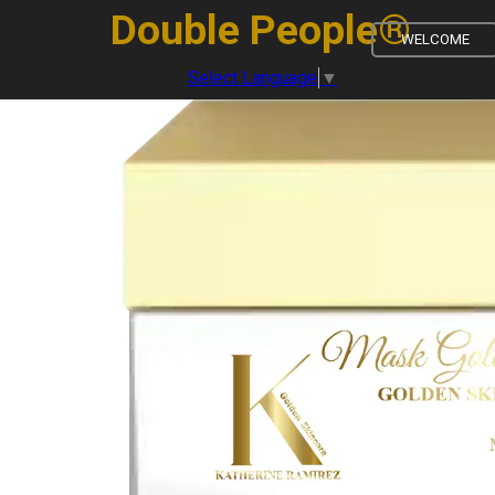
Vai ai contenuti
Double People®
WELCOME
Select Language
▼