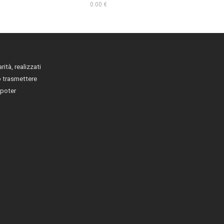
0.00 €
rità, realizzati
o trasmettere
 poter
s