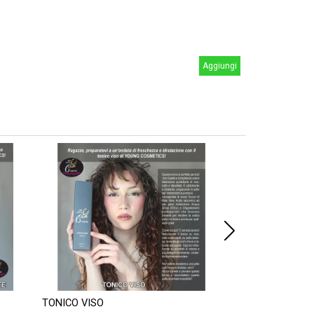
Aggiungi
TONICO VISO
MASCHERA VISO