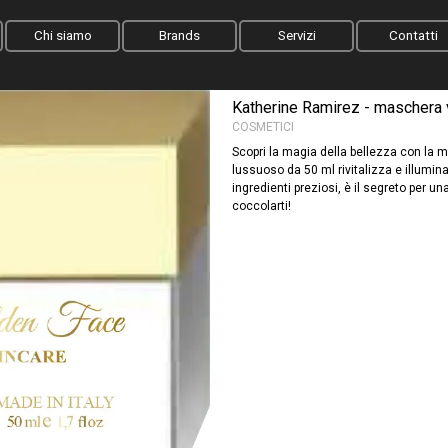
Salta menù
Chi siamo
Brands
Servizi
Contatti
Katherine Ramirez - maschera v
COSMETICI
Scopri la magia della bellezza con la 
lussuoso da 50 ml rivitalizza e illumin
ingredienti preziosi, è il segreto per 
coccolarti!