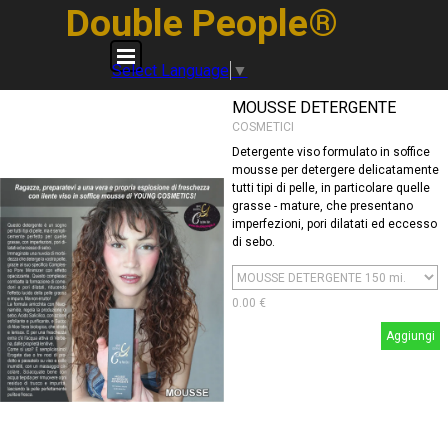
Vai ai contenuti
Double People®
Salta menù
Select Language
▼
MOUSSE DETERGENTE
COSMETICI
Detergente viso formulato in soffice
mousse per detergere delicatamente
tutti tipi di pelle, in particolare quelle
grasse - mature, che presentano
imperfezioni, pori dilatati ed eccesso
di sebo.
0.00 €
Aggiungi