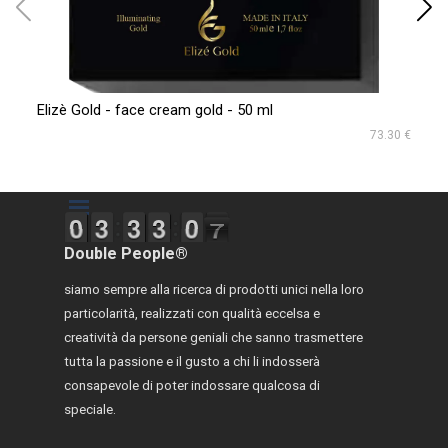
Elizè Gold - face cream gold - 50 ml
PE
73.30 €
Salta menù
9
9
0
0
2
2
3
3
2
2
3
3
2
3
3
5
0
0
7
8
Double People®
siamo sempre alla ricerca di prodotti unici nella loro
particolarità, realizzati con qualità eccelsa e
creatività da persone geniali che sanno trasmettere
tutta la passione e il gusto a chi li indosserà
consapevole di poter indossare qualcosa di
speciale.