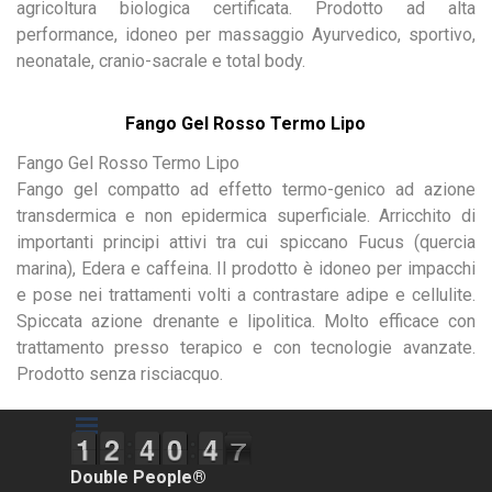
agricoltura biologica certificata. Prodotto ad alta
performance, idoneo per massaggio Ayurvedico, sportivo,
neonatale, cranio-sacrale e total body.
Fango Gel Rosso Termo Lipo
Fango Gel Rosso Termo Lipo
Fango gel compatto ad effetto termo-genico ad azione
transdermica e non epidermica superficiale. Arricchito di
importanti principi attivi tra cui spiccano Fucus (quercia
marina), Edera e caffeina. Il prodotto è idoneo per impacchi
e pose nei trattamenti volti a contrastare adipe e cellulite.
Spiccata azione drenante e lipolitica. Molto efficace con
trattamento presso terapico e con tecnologie avanzate.
Prodotto senza risciacquo.
Salta menù
1
1
1
1
1
1
2
2
3
3
4
4
9
9
0
0
3
3
4
4
7
8
8
Double People®