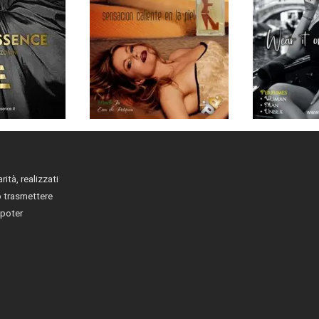
rità, realizzati
o trasmettere
 poter
s