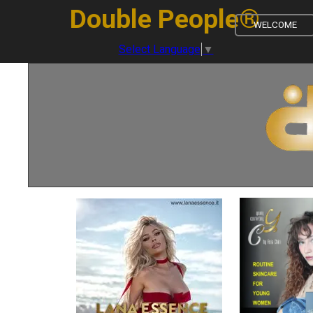
Vai ai contenuti
Double People®
WELCOME
Select Language
▼