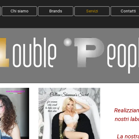
Salta menù
Chi siamo
Brands
Servizi
Contatti
Realizzia
nostri lab
La nostr